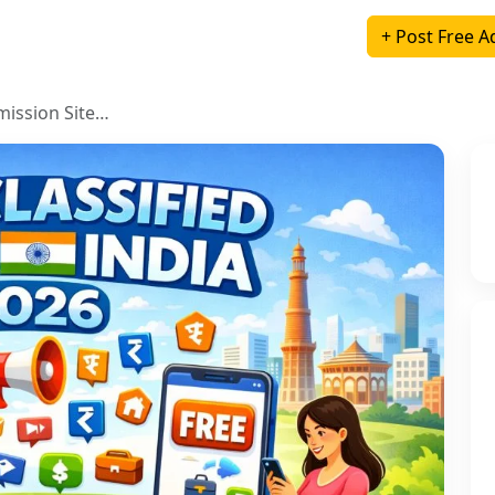
+ Post Free A
mission Site…