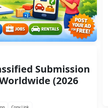
assified Submission
& Worldwide (2026
App
Copy Link