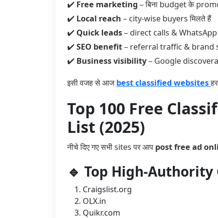
✔️
Free marketing
– बिना budget के prom
✔️
Local reach
– city-wise buyers मिलते हैं
✔️
Quick leads
– direct calls & WhatsApp
✔️
SEO benefit
– referral traffic & brand 
✔️
Business visibility
– Google discoverabil
इसी वजह से आज
best classified websites
हर
Top 100 Free Classi
List (2025)
नीचे दिए गए सभी sites पर आप
post free ad onl
🔹 Top High-Authority 
Craigslist.org
OLX.in
Quikr.com