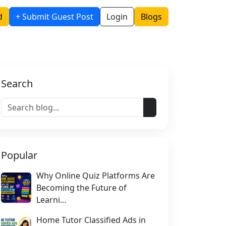
d
+ Submit Guest Post
Login
Blogs
Search
Popular
Why Online Quiz Platforms Are
Becoming the Future of
Learni…
Home Tutor Classified Ads in