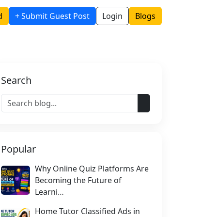
d
+ Submit Guest Post
Login
Blogs
Search
Popular
Why Online Quiz Platforms Are
Becoming the Future of
Learni…
Home Tutor Classified Ads in